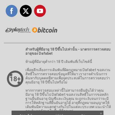
สำหรับผู้ที่มีอายุ 18 ปีขึ้นไปเท่านั้น - มาตรการตรวจสอบ
อายุของ Dafabet
ห้ามผู้ที่มีอายุต่ำกว่า 18 ปี เดิมพันที่เว็บไซต์นี้
เพื่อหลีกเลี่ยงการเดิมพันที่ผิดกฎหมาย Dafabet ขอสงวน
สิทธิ์ในการตรวจสอบข้อมูลที่ให้มา เราอาจดำเนินการ
ค้นหากับบุคคลที่สามเพื่อจุดประสงค์ในการตรวจสอบว่า
คุณมีอายุ 18 ปีขึ้นไปหรือไม่
หากการตรวจสอบเหล่านี้ไม่สามารถยืนยันได้ว่าคุณ
มีอายุ 18 ปีขึ้นไป Dafabet ขอสงวนสิทธิ์ในการขอหลัก
ฐานยืนยันอายุ บัญชีและเงินคุณ จะถูกระงับจนกว่าจะมี
การให้หลักฐานที่ยืนยันอายุได้ อายุที่กฎหมายอนุญาตให้
เดิมพันมีความแตกต่างกันไปในแต่ละประเทศ แนะนำให้
คุณค้นหาข้อมูลในพื้นที่ที่คุณอยู่
x