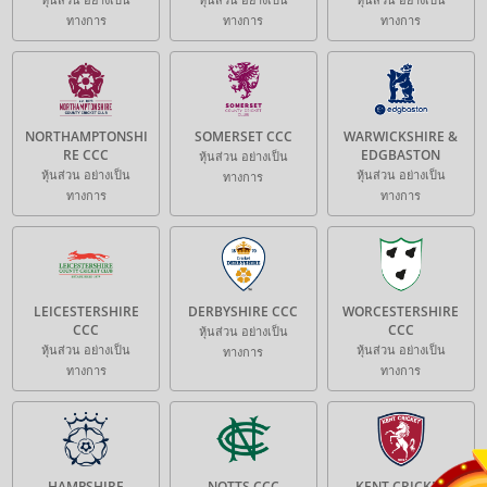
ทางการ
ทางการ
ทางการ
NORTHAMPTONSHI
SOMERSET CCC
WARWICKSHIRE &
RE CCC
EDGBASTON
หุ้นส่วน อย่างเป็น
หุ้นส่วน อย่างเป็น
หุ้นส่วน อย่างเป็น
ทางการ
ทางการ
ทางการ
LEICESTERSHIRE
DERBYSHIRE CCC
WORCESTERSHIRE
CCC
CCC
หุ้นส่วน อย่างเป็น
หุ้นส่วน อย่างเป็น
หุ้นส่วน อย่างเป็น
ทางการ
ทางการ
ทางการ
HAMPSHIRE
NOTTS CCC
KENT CRICKET