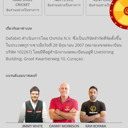
CRICKET
หุ้นส่วนอย่างเป็นทางการ
หุ้นส่วนอย่างเป็นทางการ
หุ้นส่วนอย่างเป็นทางการ
เกี่ยวกับดาฟาเบท
Dafabet ดำเนินการโดย Osmila N.V. ซึ่งเป็นบริษัทจำกัดที่จัดตั้งขึ้น
ในประเทศกูราเซาเมื่อวันที่ 28 มิถุนายน 2007 (หมายเลขจดทะเบียน
บริษัท 102267) โดยมีที่อยู่สำนักงานจดทะเบียนอยู่ที่ Livestrong
Building, Groot Kwartierweg 10, Curaçao
แบรนด์แอมบาสเดอร์